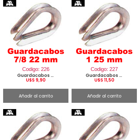
Codigo: 226
Codigo: 227
Guardacabos 7/8 22 mm
Guardacabos 1 25 mm
U$S
9,90
U$S
11,50
Añadir al carrito
Añadir al carrito