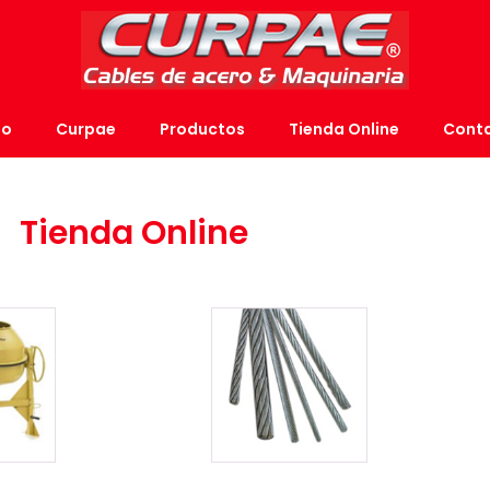
io
Curpae
Productos
Tienda Online
Cont
Tienda Online