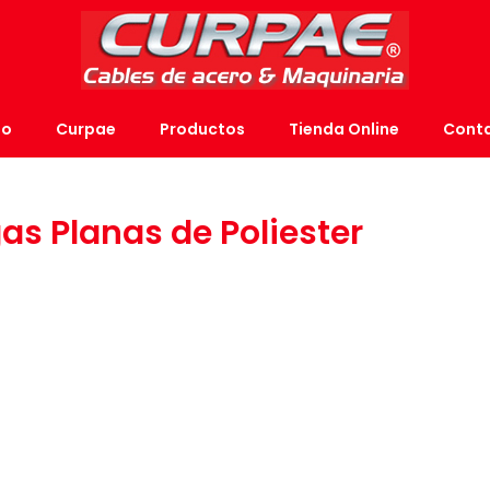
io
Curpae
Productos
Tienda Online
Cont
gas Planas de Poliester