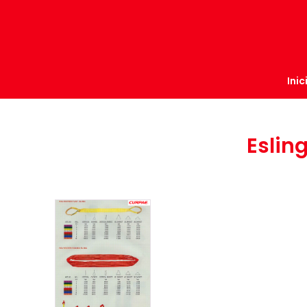
Inic
Eslin