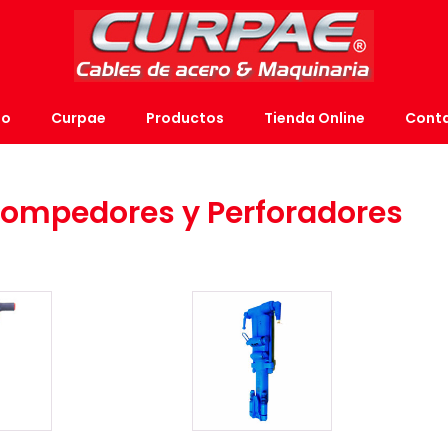
io
Curpae
Productos
Tienda Online
Cont
 Rompedores y Perforadores